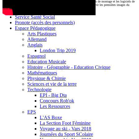
CDI
Le montage commencera très prochainement au
1000 Lieux
, où les stations de montage et les logiciels de
Base documentaire E-sidoc
post-production attendent nos jeunes talents. Restez connectés pour découvrir les premières images du
tournage !
Debussy Magazine
Service Santé Social
Pronote (accès des personnels)
Espace Pédagogique
Arts Plastiques
Allemand
Anglais
London Trip 2019
Espagnol
Education Musicale
Histoire - Géographie - Education Civique
Mathématiques
Physique & Chimie
Sciences et vie de la terre
Technologie
EPI - Big Dta
Concours Rob'ok
Les Ressources
EPS
L'AS Boxe
La Section Foot Féminine
Voyage au ski - Vars 2018
Journées du Sport SColaire