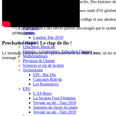
Base documentaire E-sidoc
L'écriture est terminée :
Les scénarios sont bouclés. Des histoires de 
Debussy Magazine
Service Santé Social
Apprivoiser l'outil :
Les élèves ont été formés aux outils d'IA générat
Pronote (accès des personnels)
Espace Pédagogique
Le tournage approche :
Les repérages dans le collège et aux alentou
Arts Plastiques
Allemand
« Ce projet permet à des élèves parfois découragés par le systè
Anglais
pédagogique.
London Trip 2019
Espagnol
Prochaine étape : Le clap de fin !
Education Musicale
Histoire - Géographie - Education Civique
Le montage commencera très prochainement au
1000 Lieux
, où les 
Mathématiques
tournage !
Physique & Chimie
Sciences et vie de la terre
Technologie
EPI - Big Dta
Concours Rob'ok
Les Ressources
EPS
L'AS Boxe
La Section Foot Féminine
Voyage au ski - Vars 2018
Journées du Sport SColaire
Voyage au ski - Vars 2019