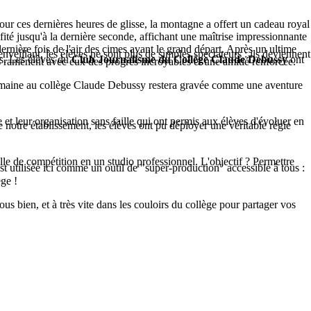
 Pour ces dernières heures de glisse, la montagne a offert un cadeau royal
ofité jusqu'à la dernière seconde, affichant une maîtrise impressionnante
dernière fois de l'air des cimes avant le grand départ. Après un ultime
nveillant, les élèves ne sont plus de simples spectateurs : ils deviennent
as. Les élèves du
Club Journalisme du Collège Claude Debussy
ont
es ramènent avec eux des progrès incroyables et une amitié renforcée.
te semaine au collège Claude Debussy restera gravée comme une aventure
leur organisation sans faille qui ont permis aux élèves d'évoluer en
 de notre établissement, les élèves ont pu déployer une véritable régie
lle de compétition en un studio professionnel. L'objectif ? Permettre
st utilisée ici comme un outil de "super-production" accessible à tous :
ge !
us bien, et à très vite dans les couloirs du collège pour partager vos