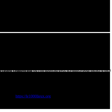
d'un espace de création collaboratif.
ts professionnels permettant de
prototyper et créer
. On y trouve
s pourrez découvrir dans cette vidéo l'implication des élèves et des
chnologie, mais à la
fabriquer
eux-mêmes. Le processus consiste à
réation collaboratif
où l'on apprend avec les autres pour mener à bien
à souder, outils de diagnostic) afin de lutter contre l'obsolescence
e Engagée:
https://le1000lieux.org