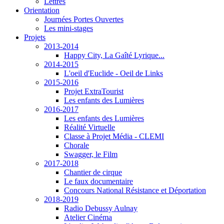
Lettres
Orientation
Journées Portes Ouvertes
Les mini-stages
Projets
2013-2014
Happy City, La Gaîté Lyrique...
2014-2015
L'oeil d'Euclide - Oeil de Links
2015-2016
Projet ExtraTourist
Les enfants des Lumières
2016-2017
Les enfants des Lumières
Réalité Virtuelle
Classe à Projet Média - CLEMI
Chorale
Swagger, le Film
2017-2018
Chantier de cirque
Le faux documentaire
Concours National Résistance et Déportation
2018-2019
Radio Debussy Aulnay
Atelier Cinéma