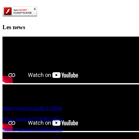
Les news
Les films de science fiction en IA des 4A et 5A à voir ici!
Voici les films réalisés par vos camardes de 5A et 4A avec le réalisateur
https://youtu.be/sLdhcY1hNtk
https://youtu.be/VHu0Qvl87io
https://youtu.be/SVelJK8Z6Zo
Ouverture officielle du 1000 lieux