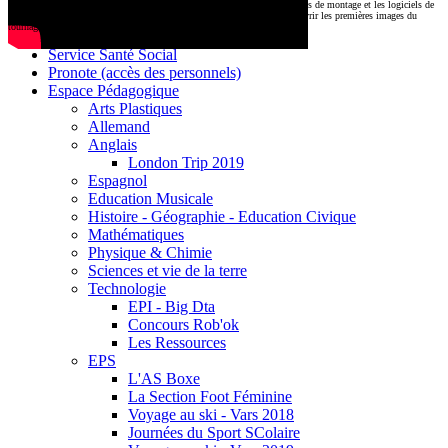
CDI
Le montage commencera très prochainement au
1000 Lieux
, où les stations de montage et les logiciels de
Base documentaire E-sidoc
post-production attendent nos jeunes talents. Restez connectés pour découvrir les premières images du
tournage !
Debussy Magazine
Service Santé Social
Pronote (accès des personnels)
Espace Pédagogique
Arts Plastiques
Allemand
Anglais
London Trip 2019
Espagnol
Education Musicale
Histoire - Géographie - Education Civique
Mathématiques
Physique & Chimie
Sciences et vie de la terre
Technologie
EPI - Big Dta
Concours Rob'ok
Les Ressources
EPS
L'AS Boxe
La Section Foot Féminine
Voyage au ski - Vars 2018
Journées du Sport SColaire