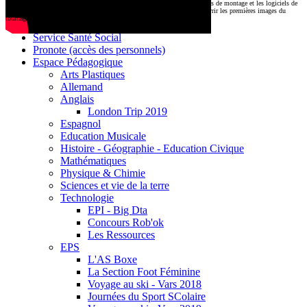
CDI
Le montage commencera très prochainement au
1000 Lieux
, où les stations de montage et les logiciels de
Base documentaire E-sidoc
post-production attendent nos jeunes talents. Restez connectés pour découvrir les premières images du
tournage !
Debussy Magazine
Service Santé Social
Pronote (accès des personnels)
Espace Pédagogique
Arts Plastiques
Allemand
Anglais
London Trip 2019
Espagnol
Education Musicale
Histoire - Géographie - Education Civique
Mathématiques
Physique & Chimie
Sciences et vie de la terre
Technologie
EPI - Big Dta
Concours Rob'ok
Les Ressources
EPS
L'AS Boxe
La Section Foot Féminine
Voyage au ski - Vars 2018
Journées du Sport SColaire