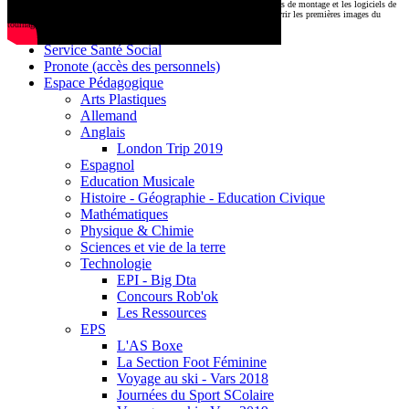
CDI
Le montage commencera très prochainement au
1000 Lieux
, où les stations de montage et les logiciels de
Base documentaire E-sidoc
post-production attendent nos jeunes talents. Restez connectés pour découvrir les premières images du
tournage !
Debussy Magazine
Service Santé Social
Pronote (accès des personnels)
Espace Pédagogique
Arts Plastiques
Allemand
Anglais
London Trip 2019
Espagnol
Education Musicale
Histoire - Géographie - Education Civique
Mathématiques
Physique & Chimie
Sciences et vie de la terre
Technologie
EPI - Big Dta
Concours Rob'ok
Les Ressources
EPS
L'AS Boxe
La Section Foot Féminine
Voyage au ski - Vars 2018
Journées du Sport SColaire