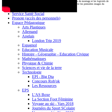
CDI
Le montage commencera très prochainement au
1000 Lieux
, où les stations de montage et les logiciels de
Base documentaire E-sidoc
post-production attendent nos jeunes talents. Restez connectés pour découvrir les premières images du
tournage !
Debussy Magazine
Service Santé Social
Pronote (accès des personnels)
Espace Pédagogique
Arts Plastiques
Allemand
Anglais
London Trip 2019
Espagnol
Education Musicale
Histoire - Géographie - Education Civique
Mathématiques
Physique & Chimie
Sciences et vie de la terre
Technologie
EPI - Big Dta
Concours Rob'ok
Les Ressources
EPS
L'AS Boxe
La Section Foot Féminine
Voyage au ski - Vars 2018
Journées du Sport SColaire