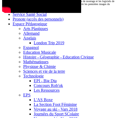
CDI
Le montage commencera très prochainement au
1000 Lieux
, où les stations de montage et les logiciels de
Base documentaire E-sidoc
post-production attendent nos jeunes talents. Restez connectés pour découvrir les premières images du
tournage !
Debussy Magazine
Service Santé Social
Pronote (accès des personnels)
Espace Pédagogique
Arts Plastiques
Allemand
Anglais
London Trip 2019
Espagnol
Education Musicale
Histoire - Géographie - Education Civique
Mathématiques
Physique & Chimie
Sciences et vie de la terre
Technologie
EPI - Big Dta
Concours Rob'ok
Les Ressources
EPS
L'AS Boxe
La Section Foot Féminine
Voyage au ski - Vars 2018
Journées du Sport SColaire