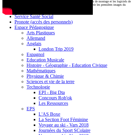
CDI
Le montage commencera très prochainement au
1000 Lieux
, où les stations de montage et les logiciels de
Base documentaire E-sidoc
post-production attendent nos jeunes talents. Restez connectés pour découvrir les premières images du
tournage !
Debussy Magazine
Service Santé Social
Pronote (accès des personnels)
Espace Pédagogique
Arts Plastiques
Allemand
Anglais
London Trip 2019
Espagnol
Education Musicale
Histoire - Géographie - Education Civique
Mathématiques
Physique & Chimie
Sciences et vie de la terre
Technologie
EPI - Big Dta
Concours Rob'ok
Les Ressources
EPS
L'AS Boxe
La Section Foot Féminine
Voyage au ski - Vars 2018
Journées du Sport SColaire