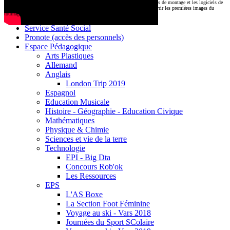
CDI
Le montage commencera très prochainement au
1000 Lieux
, où les stations de montage et les logiciels de
Base documentaire E-sidoc
post-production attendent nos jeunes talents. Restez connectés pour découvrir les premières images du
tournage !
Debussy Magazine
Service Santé Social
Pronote (accès des personnels)
Espace Pédagogique
Arts Plastiques
Allemand
Anglais
London Trip 2019
Espagnol
Education Musicale
Histoire - Géographie - Education Civique
Mathématiques
Physique & Chimie
Sciences et vie de la terre
Technologie
EPI - Big Dta
Concours Rob'ok
Les Ressources
EPS
L'AS Boxe
La Section Foot Féminine
Voyage au ski - Vars 2018
Journées du Sport SColaire