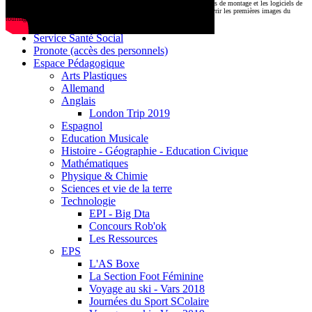
CDI
Le montage commencera très prochainement au
1000 Lieux
, où les stations de montage et les logiciels de
Base documentaire E-sidoc
post-production attendent nos jeunes talents. Restez connectés pour découvrir les premières images du
tournage !
Debussy Magazine
Service Santé Social
Pronote (accès des personnels)
Espace Pédagogique
Arts Plastiques
Allemand
Anglais
London Trip 2019
Espagnol
Education Musicale
Histoire - Géographie - Education Civique
Mathématiques
Physique & Chimie
Sciences et vie de la terre
Technologie
EPI - Big Dta
Concours Rob'ok
Les Ressources
EPS
L'AS Boxe
La Section Foot Féminine
Voyage au ski - Vars 2018
Journées du Sport SColaire