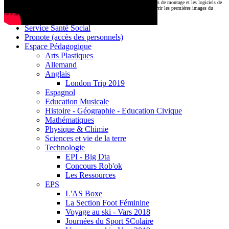
CDI
Le montage commencera très prochainement au
1000 Lieux
, où les stations de montage et les logiciels de
Base documentaire E-sidoc
post-production attendent nos jeunes talents. Restez connectés pour découvrir les premières images du
tournage !
Debussy Magazine
Service Santé Social
Pronote (accès des personnels)
Espace Pédagogique
Arts Plastiques
Allemand
Anglais
London Trip 2019
Espagnol
Education Musicale
Histoire - Géographie - Education Civique
Mathématiques
Physique & Chimie
Sciences et vie de la terre
Technologie
EPI - Big Dta
Concours Rob'ok
Les Ressources
EPS
L'AS Boxe
La Section Foot Féminine
Voyage au ski - Vars 2018
Journées du Sport SColaire