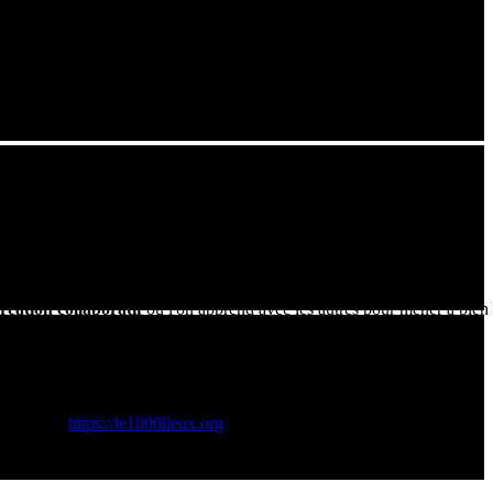
d'un espace de création collaboratif.
ts professionnels permettant de
prototyper et créer
. On y trouve
s pourrez découvrir dans cette vidéo l'implication des élèves et des
chnologie, mais à la
fabriquer
eux-mêmes. Le processus consiste à
réation collaboratif
où l'on apprend avec les autres pour mener à bien
à souder, outils de diagnostic) afin de lutter contre l'obsolescence
e Engagée:
https://le1000lieux.org