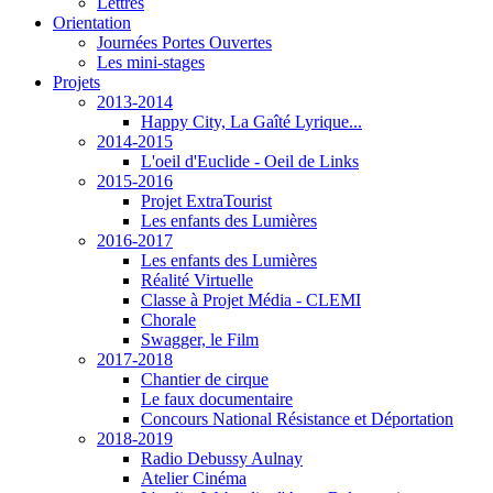
Lettres
Orientation
Journées Portes Ouvertes
Les mini-stages
Projets
2013-2014
Happy City, La Gaîté Lyrique...
2014-2015
L'oeil d'Euclide - Oeil de Links
2015-2016
Projet ExtraTourist
Les enfants des Lumières
2016-2017
Les enfants des Lumières
Réalité Virtuelle
Classe à Projet Média - CLEMI
Chorale
Swagger, le Film
2017-2018
Chantier de cirque
Le faux documentaire
Concours National Résistance et Déportation
2018-2019
Radio Debussy Aulnay
Atelier Cinéma