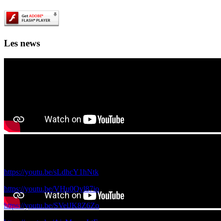
Les news
Les films de science fiction en IA des 4A et 5A à voir ici!
Voici les films réalisés par vos camardes de 5A et 4A avec le réalisateur
https://youtu.be/sLdhcY1hNtk
https://youtu.be/VHu0Qvl87io
https://youtu.be/SVelJK8Z6Zo
Ouverture officielle du 1000 lieux