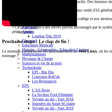
Base documentaire E-sidoc
L'écriture est terminée :
Les scénarios sont bouclés. Des histoires de 
Debussy Magazine
Service Santé Social
Apprivoiser l'outil :
Les élèves ont été formés aux outils d'IA générat
Pronote (accès des personnels)
Espace Pédagogique
Le tournage approche :
Les repérages dans le collège et aux alentou
Arts Plastiques
Allemand
« Ce projet permet à des élèves parfois découragés par le systè
Anglais
pédagogique.
London Trip 2019
Espagnol
Prochaine étape : Le clap de fin !
Education Musicale
Histoire - Géographie - Education Civique
Le montage commencera très prochainement au
1000 Lieux
, où les 
Mathématiques
tournage !
Physique & Chimie
Sciences et vie de la terre
Technologie
EPI - Big Dta
Concours Rob'ok
Les Ressources
EPS
L'AS Boxe
La Section Foot Féminine
Voyage au ski - Vars 2018
Journées du Sport SColaire
Voyage au ski - Vars 2019