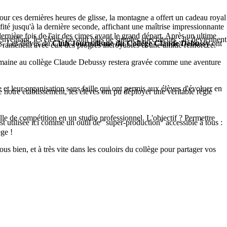
 Pour ces dernières heures de glisse, la montagne a offert un cadeau royal
ofité jusqu'à la dernière seconde, affichant une maîtrise impressionnante
dernière fois de l'air des cimes avant le grand départ. Après un ultime
nveillant, les élèves ne sont plus de simples spectateurs : ils deviennent
as. Les élèves du
Club Journalisme du Collège Claude Debussy
ont
es ramènent avec eux des progrès incroyables et une amitié renforcée.
te semaine au collège Claude Debussy restera gravée comme une aventure
leur organisation sans faille qui ont permis aux élèves d'évoluer en
 de notre établissement, les élèves ont pu déployer une véritable régie
lle de compétition en un studio professionnel. L'objectif ? Permettre
st utilisée ici comme un outil de "super-production" accessible à tous :
ge !
us bien, et à très vite dans les couloirs du collège pour partager vos