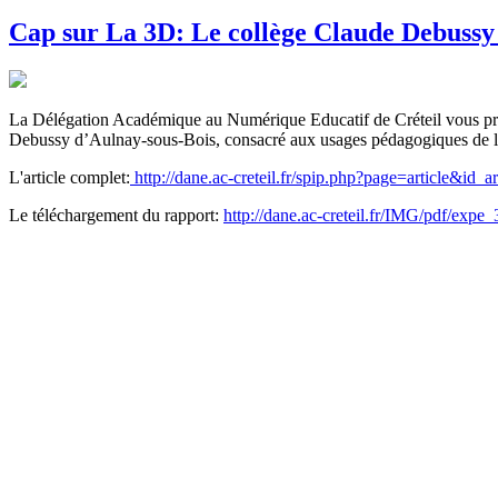
Cap sur La 3D: Le collège Claude Debussy 
La Délégation Académique au Numérique Educatif de Créteil vous prés
Debussy d’Aulnay-sous-Bois, consacré aux usages pédagogiques de l’i
L'article complet:
http://dane.ac-creteil.fr/spip.php?page=article&id_a
Le téléchargement du rapport:
http://dane.ac-creteil.fr/IMG/pdf/expe_