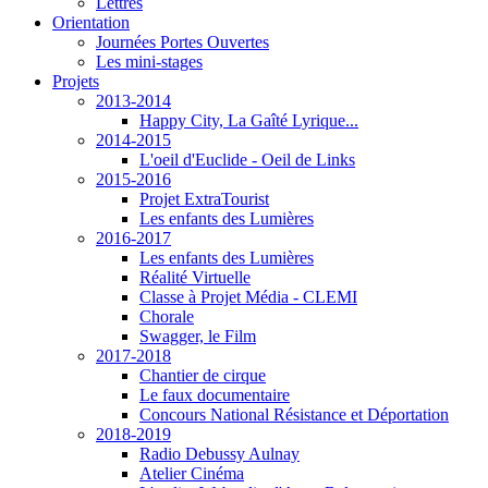
Lettres
Orientation
Journées Portes Ouvertes
Les mini-stages
Projets
2013-2014
Happy City, La Gaîté Lyrique...
2014-2015
L'oeil d'Euclide - Oeil de Links
2015-2016
Projet ExtraTourist
Les enfants des Lumières
2016-2017
Les enfants des Lumières
Réalité Virtuelle
Classe à Projet Média - CLEMI
Chorale
Swagger, le Film
2017-2018
Chantier de cirque
Le faux documentaire
Concours National Résistance et Déportation
2018-2019
Radio Debussy Aulnay
Atelier Cinéma