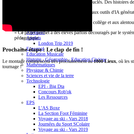
Base documentaire E-sidoc
L'écriture est terminée :
Les scénarios sont bouclés. Des histoires de 
Debussy Magazine
Service Santé Social
Apprivoiser l'outil :
Les élèves ont été formés aux outils d'IA générat
Pronote (accès des personnels)
Espace Pédagogique
Le tournage approche :
Les repérages dans le collège et aux alentou
Arts Plastiques
Allemand
« Ce projet permet à des élèves parfois découragés par le systè
Anglais
pédagogique.
London Trip 2019
Espagnol
Prochaine étape : Le clap de fin !
Education Musicale
Histoire - Géographie - Education Civique
Le montage commencera très prochainement au
1000 Lieux
, où les 
Mathématiques
tournage !
Physique & Chimie
Sciences et vie de la terre
Technologie
EPI - Big Dta
Concours Rob'ok
Les Ressources
EPS
L'AS Boxe
La Section Foot Féminine
Voyage au ski - Vars 2018
Journées du Sport SColaire
Voyage au ski - Vars 2019