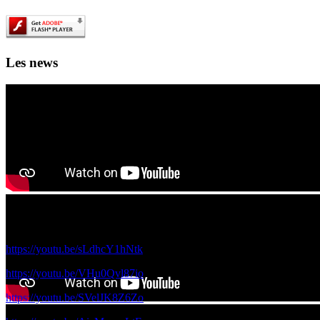
Les news
Les films de science fiction en IA des 4A et 5A à voir ici!
Voici les films réalisés par vos camardes de 5A et 4A avec le réalisateur
https://youtu.be/sLdhcY1hNtk
https://youtu.be/VHu0Qvl87io
https://youtu.be/SVelJK8Z6Zo
Ouverture officielle du 1000 lieux