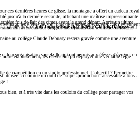
 Pour ces dernières heures de glisse, la montagne a offert un cadeau royal
ofité jusqu'à la dernière seconde, affichant une maîtrise impressionnante
dernière fois de l'air des cimes avant le grand départ. Après un ultime
nveillant, les élèves ne sont plus de simples spectateurs : ils deviennent
as. Les élèves du
Club Journalisme du Collège Claude Debussy
ont
es ramènent avec eux des progrès incroyables et une amitié renforcée.
te semaine au collège Claude Debussy restera gravée comme une aventure
leur organisation sans faille qui ont permis aux élèves d'évoluer en
 de notre établissement, les élèves ont pu déployer une véritable régie
lle de compétition en un studio professionnel. L'objectif ? Permettre
st utilisée ici comme un outil de "super-production" accessible à tous :
ge !
us bien, et à très vite dans les couloirs du collège pour partager vos