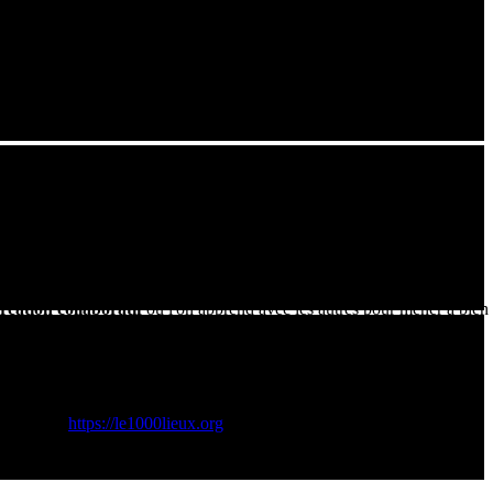
d'un espace de création collaboratif.
ts professionnels permettant de
prototyper et créer
. On y trouve
s pourrez découvrir dans cette vidéo l'implication des élèves et des
chnologie, mais à la
fabriquer
eux-mêmes. Le processus consiste à
réation collaboratif
où l'on apprend avec les autres pour mener à bien
à souder, outils de diagnostic) afin de lutter contre l'obsolescence
e Engagée:
https://le1000lieux.org