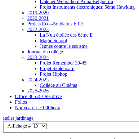
L'atelier Webradio d'Anna Belguermi
Projet Instruments électroniques: 5ème Hawking
2019-2020
2020-2021
Projets Ecos-Solidaires E3D
2022-2023
La Nuit étoilée des 6ème E
Magic School
Jeunes contre le sexisme
Journal du collège
2023-2024
Projet Remember 39-45
Projet Skateboard
Projet Hiphop
2024-2025
Collège au Cinéma
2025-2026
Office 365 & One drive
Folios
Nouveau: Le1000lieux
atelier jardinage
Affichage #