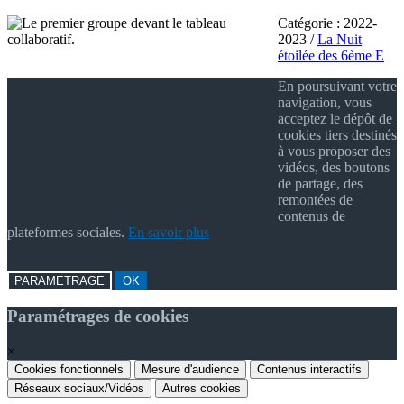
Catégorie :
2022-
2023
/
La Nuit
étoilée des 6ème E
En poursuivant votre
navigation, vous
acceptez le dépôt de
cookies tiers destinés
à vous proposer des
vidéos, des boutons
de partage, des
remontées de
contenus de
plateformes sociales.
En savoir plus
PARAMETRAGE
OK
Paramétrages de cookies
×
Cookies fonctionnels
Mesure d'audience
Contenus interactifs
Réseaux sociaux/Vidéos
Autres cookies