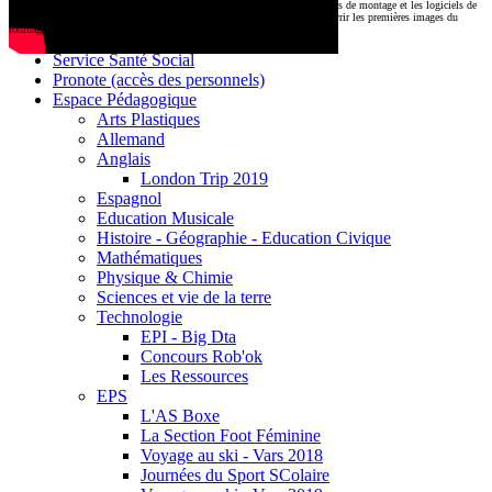
CDI
Le montage commencera très prochainement au
1000 Lieux
, où les stations de montage et les logiciels de
Base documentaire E-sidoc
post-production attendent nos jeunes talents. Restez connectés pour découvrir les premières images du
tournage !
Debussy Magazine
Service Santé Social
Pronote (accès des personnels)
Espace Pédagogique
Arts Plastiques
Allemand
Anglais
London Trip 2019
Espagnol
Education Musicale
Histoire - Géographie - Education Civique
Mathématiques
Physique & Chimie
Sciences et vie de la terre
Technologie
EPI - Big Dta
Concours Rob'ok
Les Ressources
EPS
L'AS Boxe
La Section Foot Féminine
Voyage au ski - Vars 2018
Journées du Sport SColaire