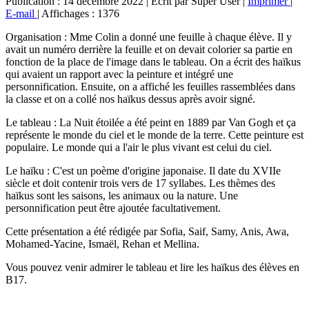
Publication : 14 décembre 2022
|
Écrit par Super User
|
Imprimer
|
E-mail
|
Affichages : 1376
Organisation : Mme Colin a donné une feuille à chaque élève. Il y
avait un numéro derrière la feuille et on devait colorier sa partie en
fonction de la place de l'image dans le tableau. On a écrit des haïkus
qui avaient un rapport avec la peinture et intégré une
personnification. Ensuite, on a affiché les feuilles rassemblées dans
la classe et on a collé nos haïkus dessus après avoir signé.
Le tableau : La Nuit étoilée a été peint en 1889 par Van Gogh et ça
représente le monde du ciel et le monde de la terre. Cette peinture est
populaire. Le monde qui a l'air le plus vivant est celui du ciel.
Le haïku : C'est un poème d'origine japonaise. Il date du XVIIe
siècle et doit contenir trois vers de 17 syllabes. Les thèmes des
haïkus sont les saisons, les animaux ou la nature. Une
personnification peut être ajoutée facultativement.
Cette présentation a été rédigée par Sofia, Saif, Samy, Anis, Awa,
Mohamed-Yacine, Ismaël, Rehan et Mellina.
Vous pouvez venir admirer le tableau et lire les haïkus des élèves en
B17.