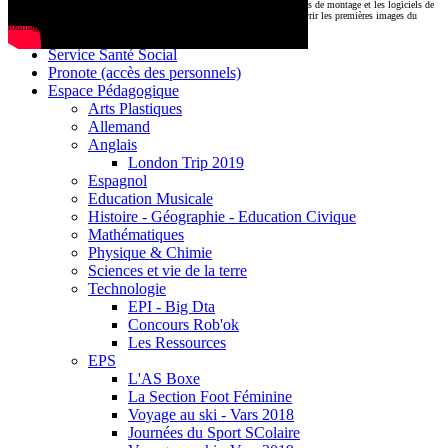
CDI
Le montage commencera très prochainement au
1000 Lieux
, où les stations de montage et les logiciels de
Base documentaire E-sidoc
post-production attendent nos jeunes talents. Restez connectés pour découvrir les premières images du
tournage !
Debussy Magazine
Service Santé Social
Pronote (accès des personnels)
Espace Pédagogique
Arts Plastiques
Allemand
Anglais
London Trip 2019
Espagnol
Education Musicale
Histoire - Géographie - Education Civique
Mathématiques
Physique & Chimie
Sciences et vie de la terre
Technologie
EPI - Big Dta
Concours Rob'ok
Les Ressources
EPS
L'AS Boxe
La Section Foot Féminine
Voyage au ski - Vars 2018
Journées du Sport SColaire