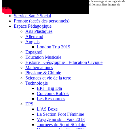
CDI
Le montage commencera très prochainement au
1000 Lieux
, où les stations de montage et les logiciels de
Base documentaire E-sidoc
post-production attendent nos jeunes talents. Restez connectés pour découvrir les premières images du
tournage !
Debussy Magazine
Service Santé Social
Pronote (accès des personnels)
Espace Pédagogique
Arts Plastiques
Allemand
Anglais
London Trip 2019
Espagnol
Education Musicale
Histoire - Géographie - Education Civique
Mathématiques
Physique & Chimie
Sciences et vie de la terre
Technologie
EPI - Big Dta
Concours Rob'ok
Les Ressources
EPS
L'AS Boxe
La Section Foot Féminine
Voyage au ski - Vars 2018
Journées du Sport SColaire