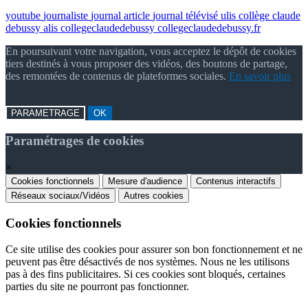
youtube
journaliste
journal
article
journal télévisé
ulis
collège claude
debussy
alis
collegeclaudedebussy
collegeclaudedebussy.fr
En poursuivant votre navigation, vous acceptez le dépôt de cookies
tiers destinés à vous proposer des vidéos, des boutons de partage,
des remontées de contenus de plateformes sociales.
En savoir plus
PARAMETRAGE
OK
Paramétrages de cookies
×
Cookies fonctionnels
Mesure d'audience
Contenus interactifs
Réseaux sociaux/Vidéos
Autres cookies
Cookies fonctionnels
Ce site utilise des cookies pour assurer son bon fonctionnement et ne
peuvent pas être désactivés de nos systèmes. Nous ne les utilisons
pas à des fins publicitaires. Si ces cookies sont bloqués, certaines
parties du site ne pourront pas fonctionner.