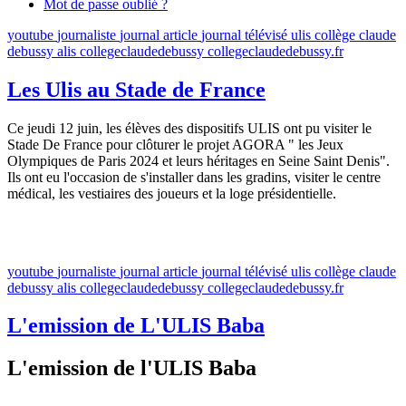
Mot de passe oublié ?
youtube
journaliste
journal
article
journal télévisé
ulis
collège claude
debussy
alis
collegeclaudedebussy
collegeclaudedebussy.fr
Les Ulis au Stade de France
Ce jeudi 12 juin, les élèves des dispositifs ULIS ont pu visiter le
Stade De France pour clôturer le projet AGORA " les Jeux
Olympiques de Paris 2024 et leurs héritages en Seine Saint Denis".
Ils ont eu l'occasion de s'installer dans les gradins, visiter le centre
médical, les vestiaires des joueurs et la loge présidentielle.
youtube
journaliste
journal
article
journal télévisé
ulis
collège claude
debussy
alis
collegeclaudedebussy
collegeclaudedebussy.fr
L'emission de L'ULIS Baba
L'emission de l'ULIS Baba