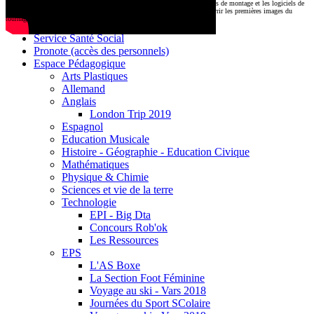
CDI
Le montage commencera très prochainement au
1000 Lieux
, où les stations de montage et les logiciels de
Base documentaire E-sidoc
post-production attendent nos jeunes talents. Restez connectés pour découvrir les premières images du
tournage !
Debussy Magazine
Service Santé Social
Pronote (accès des personnels)
Espace Pédagogique
Arts Plastiques
Allemand
Anglais
London Trip 2019
Espagnol
Education Musicale
Histoire - Géographie - Education Civique
Mathématiques
Physique & Chimie
Sciences et vie de la terre
Technologie
EPI - Big Dta
Concours Rob'ok
Les Ressources
EPS
L'AS Boxe
La Section Foot Féminine
Voyage au ski - Vars 2018
Journées du Sport SColaire