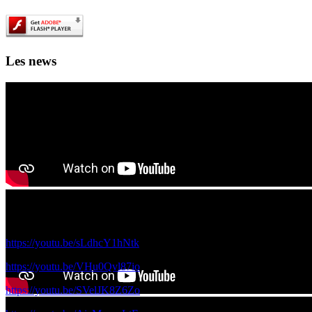
Les news
Les films de science fiction en IA des 4A et 5A à voir ici!
Voici les films réalisés par vos camardes de 5A et 4A avec le réalisateur
https://youtu.be/sLdhcY1hNtk
https://youtu.be/VHu0Qvl87io
https://youtu.be/SVelJK8Z6Zo
Ouverture officielle du 1000 lieux