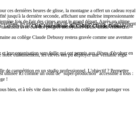
 Pour ces dernières heures de glisse, la montagne a offert un cadeau royal
ofité jusqu'à la dernière seconde, affichant une maîtrise impressionnante
dernière fois de l'air des cimes avant le grand départ. Après un ultime
nveillant, les élèves ne sont plus de simples spectateurs : ils deviennent
as. Les élèves du
Club Journalisme du Collège Claude Debussy
ont
es ramènent avec eux des progrès incroyables et une amitié renforcée.
te semaine au collège Claude Debussy restera gravée comme une aventure
leur organisation sans faille qui ont permis aux élèves d'évoluer en
 de notre établissement, les élèves ont pu déployer une véritable régie
lle de compétition en un studio professionnel. L'objectif ? Permettre
st utilisée ici comme un outil de "super-production" accessible à tous :
ge !
us bien, et à très vite dans les couloirs du collège pour partager vos