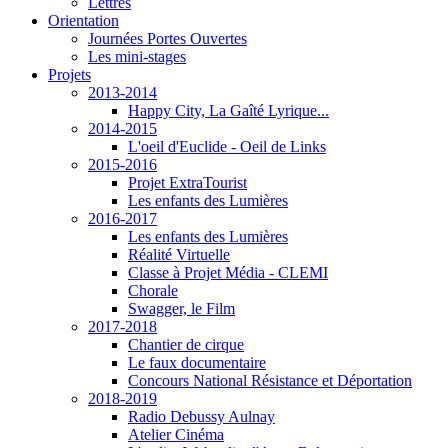
Lettres
Orientation
Journées Portes Ouvertes
Les mini-stages
Projets
2013-2014
Happy City, La Gaîté Lyrique...
2014-2015
L'oeil d'Euclide - Oeil de Links
2015-2016
Projet ExtraTourist
Les enfants des Lumières
2016-2017
Les enfants des Lumières
Réalité Virtuelle
Classe à Projet Média - CLEMI
Chorale
Swagger, le Film
2017-2018
Chantier de cirque
Le faux documentaire
Concours National Résistance et Déportation
2018-2019
Radio Debussy Aulnay
Atelier Cinéma