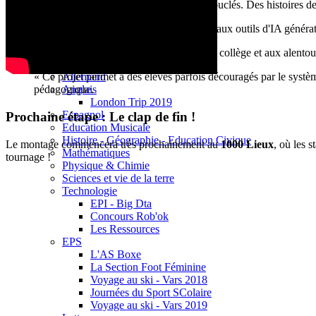
Base documentaire E-sidoc
L'écriture est terminée :
Les scénarios sont bouclés. Des histoires de 
Debussy Magazine
Service Santé Social
Apprivoiser l'outil :
Les élèves ont été formés aux outils d'IA générat
Pronote (accès des personnels)
Espace Pédagogique
Le tournage approche :
Les repérages dans le collège et aux alentou
Arts Plastiques
Allemand
« Ce projet permet à des élèves parfois découragés par le systè
Anglais
pédagogique.
London Trip 2019
Espagnol
Prochaine étape : Le clap de fin !
Education Musicale
Histoire - Géographie - Education Civique
Le montage commencera très prochainement au
1000 Lieux
, où les 
Mathématiques
tournage !
Physique & Chimie
Sciences et vie de la terre
Technologie
EPI - Big Dta
Concours Rob'ok
Les Ressources
EPS
L'AS Boxe
La Section Foot Féminine
Voyage au ski - Vars 2018
Journées du Sport SColaire
Voyage au ski - Vars 2019