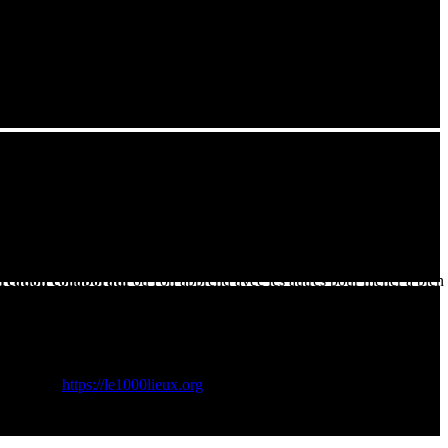
d'un espace de création collaboratif.
ts professionnels permettant de
prototyper et créer
. On y trouve
s pourrez découvrir dans cette vidéo l'implication des élèves et des
chnologie, mais à la
fabriquer
eux-mêmes. Le processus consiste à
réation collaboratif
où l'on apprend avec les autres pour mener à bien
à souder, outils de diagnostic) afin de lutter contre l'obsolescence
e Engagée:
https://le1000lieux.org