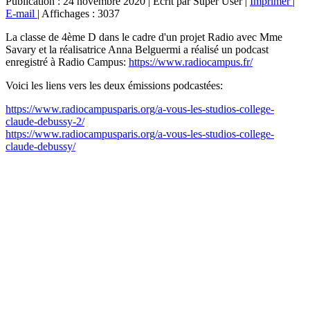
Publication : 24 novembre 2020
|
Écrit par Super User
|
Imprimer
|
E-mail
|
Affichages : 3037
La classe de 4ème D dans le cadre d'un projet Radio avec Mme
Savary et la réalisatrice Anna Belguermi a réalisé un podcast
enregistré à Radio Campus:
https://www.radiocampus.fr/
Voici les liens vers les deux émissions podcastées:
https://www.radiocampusparis.org/a-vous-les-studios-college-
claude-debussy-2/
https://www.radiocampusparis.org/a-vous-les-studios-college-
claude-debussy/