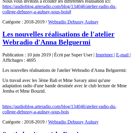
Nous vous invitons à écouter les différentes réalisation ici:
https://audioblog.arteradio.com/blog/134046/atelier-radio-du-
college-debussy-a-aulnay-sous-bois#
Catégorie :
2018-2019
/
Webradio Debussy Aulnay
Les nouvelles réalisations de l'atelier
Webradio d'Anna Belguermi
Publication : 10 juin 2019
|
Écrit par Super User
|
Imprimer
|
E-mail
|
Affichages : 4695
Les nouvelles réalisations de l'atelier Webradio d'Anna Belguermi:
Un travail avec les 3ème Bali et Mme Savary ainsi qu'une
adaptation radio d'une bande dessinée avec le club lecture de Mme
Jemba et Mme Bouzid.
https://audioblog.arteradio.com/blog/134046/atelier-radio-du-
college-debussy-a-aulnay-sous-bois
Catégorie :
2018-2019
/
Webradio Debussy Aulnay