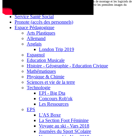
CDI
Le montage commencera très prochainement au
1000 Lieux
, où les stations de montage et les logiciels de
Base documentaire E-sidoc
post-production attendent nos jeunes talents. Restez connectés pour découvrir les premières images du
tournage !
Debussy Magazine
Service Santé Social
Pronote (accès des personnels)
Espace Pédagogique
Arts Plastiques
Allemand
Anglais
London Trip 2019
Espagnol
Education Musicale
Histoire - Géographie - Education Civique
Mathématiques
Physique & Chimie
Sciences et vie de la terre
Technologie
EPI - Big Dta
Concours Rob'ok
Les Ressources
EPS
L'AS Boxe
La Section Foot Féminine
Voyage au ski - Vars 2018
Journées du Sport SColaire