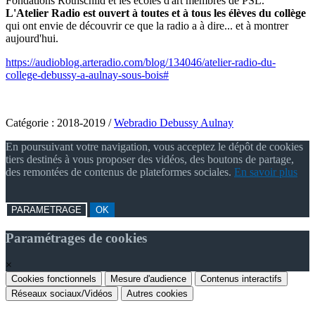
Fondations Rothschild et les écoles d'art membres de PSL.
L'Atelier Radio est ouvert à toutes et à tous les élèves du collège
qui ont envie de découvrir ce que la radio a à dire... et à montrer
aujourd'hui.
https://audioblog.arteradio.com/blog/134046/atelier-radio-du-
college-debussy-a-aulnay-sous-bois#
Catégorie :
2018-2019
/
Webradio Debussy Aulnay
En poursuivant votre navigation, vous acceptez le dépôt de cookies
tiers destinés à vous proposer des vidéos, des boutons de partage,
des remontées de contenus de plateformes sociales.
En savoir plus
PARAMETRAGE
OK
Paramétrages de cookies
×
Cookies fonctionnels
Mesure d'audience
Contenus interactifs
Réseaux sociaux/Vidéos
Autres cookies