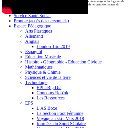
CDI
Le montage commencera très prochainement au
1000 Lieux
, où les stations de montage et les logiciels de
Base documentaire E-sidoc
post-production attendent nos jeunes talents. Restez connectés pour découvrir les premières images du
tournage !
Debussy Magazine
Service Santé Social
Pronote (accès des personnels)
Espace Pédagogique
Arts Plastiques
Allemand
Anglais
London Trip 2019
Espagnol
Education Musicale
Histoire - Géographie - Education Civique
Mathématiques
Physique & Chimie
Sciences et vie de la terre
Technologie
EPI - Big Dta
Concours Rob'ok
Les Ressources
EPS
L'AS Boxe
La Section Foot Féminine
Voyage au ski - Vars 2018
Journées du Sport SColaire