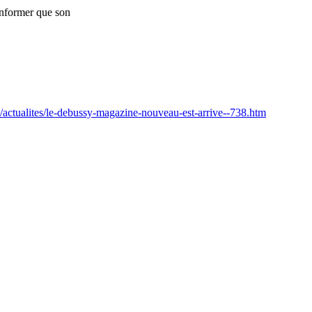
 informer que son
t/actualites/le-debussy-magazine-nouveau-est-arrive--738.htm