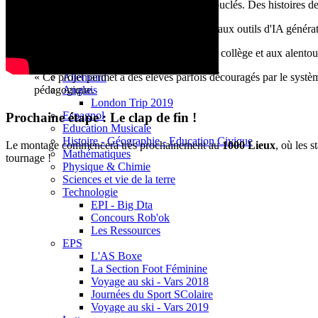
Base documentaire E-sidoc
L'écriture est terminée :
Les scénarios sont bouclés. Des histoires de 
Debussy Magazine
Service Santé Social
Apprivoiser l'outil :
Les élèves ont été formés aux outils d'IA générat
Pronote (accès des personnels)
Espace Pédagogique
Le tournage approche :
Les repérages dans le collège et aux alentou
Arts Plastiques
Allemand
« Ce projet permet à des élèves parfois découragés par le systè
Anglais
pédagogique.
London Trip 2019
Espagnol
Prochaine étape : Le clap de fin !
Education Musicale
Histoire - Géographie - Education Civique
Le montage commencera très prochainement au
1000 Lieux
, où les 
Mathématiques
tournage !
Physique & Chimie
Sciences et vie de la terre
Technologie
EPI - Big Dta
Concours Rob'ok
Les Ressources
EPS
L'AS Boxe
La Section Foot Féminine
Voyage au ski - Vars 2018
Journées du Sport SColaire
Voyage au ski - Vars 2019