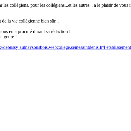
es collégiens, pour les collégiens...et les autres", a le plaisir de vous
t de la vie collégienne bien sûr...
nous en a procuré durant sa rédaction !
t genre !
s://debussy-aulnaysousbois.webcollege.seinesaintdenis.fr/l-etablissemen