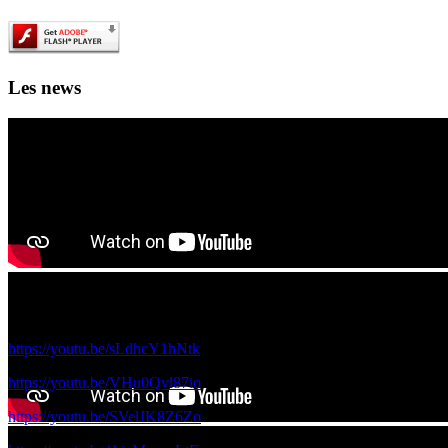
Les news
Les films de science fiction en IA des 4A et 5A à voir ici!
Voici les films réalisés par vos camardes de 5A et 4A avec le réalisateur
https://youtu.be/sLdhcY1hNtk
https://youtu.be/VHu0Qvl87io
https://youtu.be/SVelJK8Z6Zo
Ouverture officielle du 1000 lieux