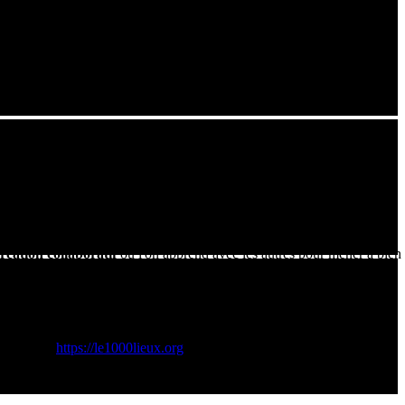
d'un espace de création collaboratif.
ts professionnels permettant de
prototyper et créer
. On y trouve
s pourrez découvrir dans cette vidéo l'implication des élèves et des
chnologie, mais à la
fabriquer
eux-mêmes. Le processus consiste à
réation collaboratif
où l'on apprend avec les autres pour mener à bien
à souder, outils de diagnostic) afin de lutter contre l'obsolescence
e Engagée:
https://le1000lieux.org