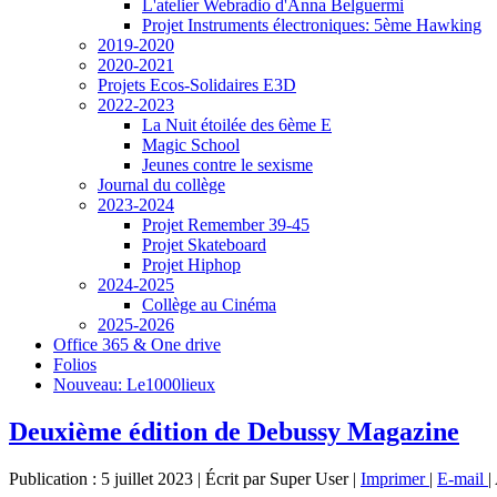
L'atelier Webradio d'Anna Belguermi
Projet Instruments électroniques: 5ème Hawking
2019-2020
2020-2021
Projets Ecos-Solidaires E3D
2022-2023
La Nuit étoilée des 6ème E
Magic School
Jeunes contre le sexisme
Journal du collège
2023-2024
Projet Remember 39-45
Projet Skateboard
Projet Hiphop
2024-2025
Collège au Cinéma
2025-2026
Office 365 & One drive
Folios
Nouveau: Le1000lieux
Deuxième édition de Debussy Magazine
Publication : 5 juillet 2023
|
Écrit par Super User
|
Imprimer
|
E-mail
|