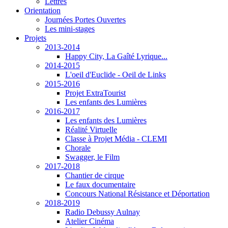
Lettres
Orientation
Journées Portes Ouvertes
Les mini-stages
Projets
2013-2014
Happy City, La Gaîté Lyrique...
2014-2015
L'oeil d'Euclide - Oeil de Links
2015-2016
Projet ExtraTourist
Les enfants des Lumières
2016-2017
Les enfants des Lumières
Réalité Virtuelle
Classe à Projet Média - CLEMI
Chorale
Swagger, le Film
2017-2018
Chantier de cirque
Le faux documentaire
Concours National Résistance et Déportation
2018-2019
Radio Debussy Aulnay
Atelier Cinéma