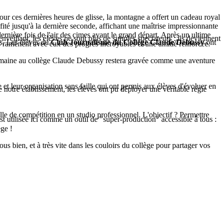
 Pour ces dernières heures de glisse, la montagne a offert un cadeau royal
ofité jusqu'à la dernière seconde, affichant une maîtrise impressionnante
dernière fois de l'air des cimes avant le grand départ. Après un ultime
nveillant, les élèves ne sont plus de simples spectateurs : ils deviennent
as. Les élèves du
Club Journalisme du Collège Claude Debussy
ont
es ramènent avec eux des progrès incroyables et une amitié renforcée.
te semaine au collège Claude Debussy restera gravée comme une aventure
leur organisation sans faille qui ont permis aux élèves d'évoluer en
 de notre établissement, les élèves ont pu déployer une véritable régie
lle de compétition en un studio professionnel. L'objectif ? Permettre
st utilisée ici comme un outil de "super-production" accessible à tous :
ge !
us bien, et à très vite dans les couloirs du collège pour partager vos