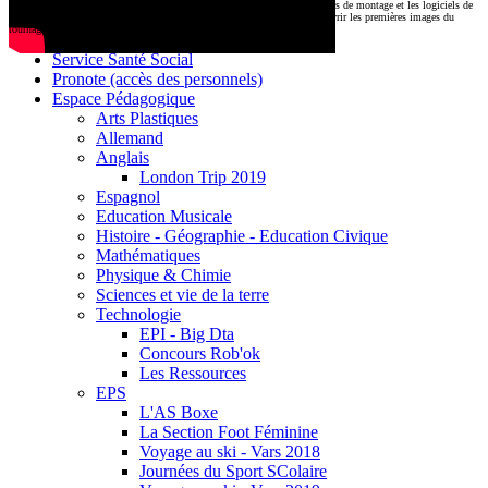
CDI
Le montage commencera très prochainement au
1000 Lieux
, où les stations de montage et les logiciels de
Base documentaire E-sidoc
post-production attendent nos jeunes talents. Restez connectés pour découvrir les premières images du
tournage !
Debussy Magazine
Service Santé Social
Pronote (accès des personnels)
Espace Pédagogique
Arts Plastiques
Allemand
Anglais
London Trip 2019
Espagnol
Education Musicale
Histoire - Géographie - Education Civique
Mathématiques
Physique & Chimie
Sciences et vie de la terre
Technologie
EPI - Big Dta
Concours Rob'ok
Les Ressources
EPS
L'AS Boxe
La Section Foot Féminine
Voyage au ski - Vars 2018
Journées du Sport SColaire